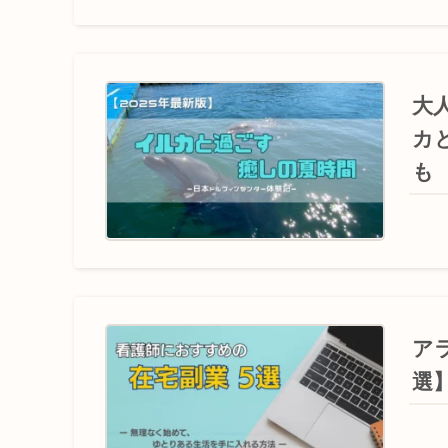
大
カ
も
ア
選