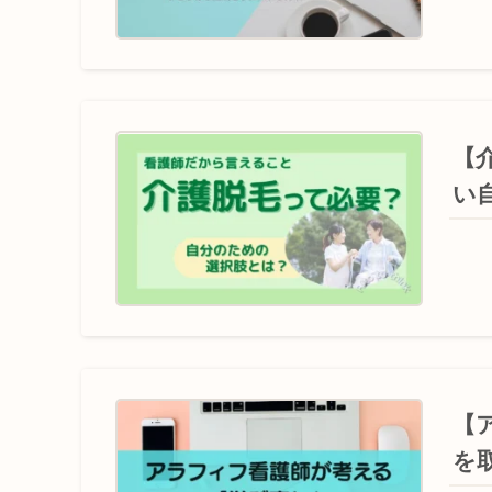
【
い
【
を