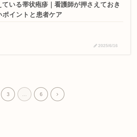
えている帯状疱疹｜看護師が押さえておき
いポイントと患者ケア
2025/6/16
次
3
…
6
へ