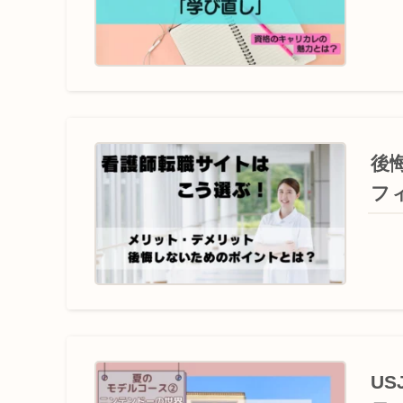
後
フ
U