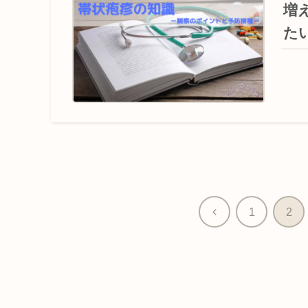
増
た
前
1
2
へ