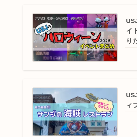
U
イ
り
U
ィ