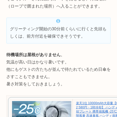
（ロープで囲まれた場所）へ入ることができます。
グリーティング開始の30分前くらいに行くと先頭も
しくは、前方付近を確保できそうです。
待機場所は屋根がありません
。
気温が高い日はかなり暑いです。
他にもゲストの方たちが並んで待たれているため日傘を
さすこともできません。
暑さ対策をしておきましょう。
楽天1位 10000mAh大容量【
2,580円・1秒冷却】 ハンデ
却プレート 携帯扇風機 -25℃
階風量 高速暴風 ハンディ扇