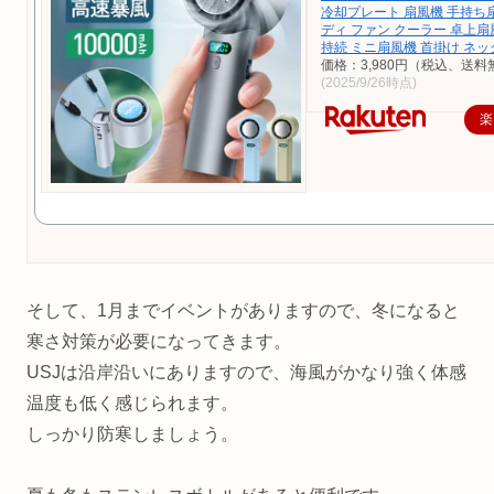
冷却プレート 扇風機 手持ち
ディ ファン クーラー 卓上扇
持続 ミニ扇風機 首掛け ネ
価格：3,980円（税込、送料
(2025/9/26時点)
楽
そして、1月までイベントがありますので、冬になると
寒さ対策が必要になってきます。
USJは沿岸沿いにありますので、海風がかなり強く体感
温度も低く感じられます。
しっかり防寒しましょう。