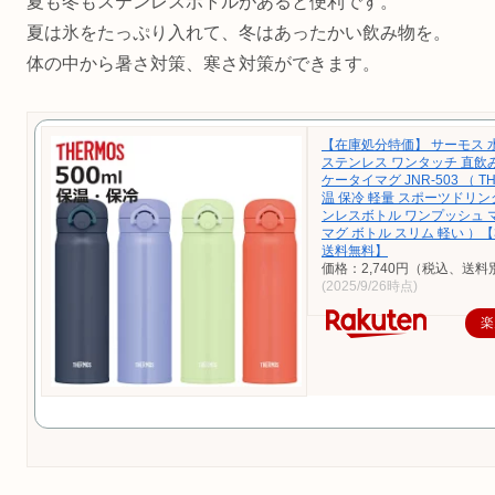
夏も冬もステンレスボトルがあると便利です。
夏は氷をたっぷり入れて、冬はあったかい飲み物を。
体の中から暑さ対策、寒さ対策ができます。
【在庫処分特価】 サーモス 水筒
ステンレス ワンタッチ 直飲
ケータイマグ JNR-503 （ T
温 保冷 軽量 スポーツドリン
ンレスボトル ワンプッシュ 
マグ ボトル スリム 軽い ）【
送料無料】
価格：2,740円（税込、送料
(2025/9/26時点)
楽