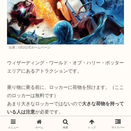
出典：USJ公式ホームページ
ウィザーディング・ワールド・オブ・ハリー・ポッター
エリアにあるアトラクションです。
乗り物に乗る前に、ロッカーに荷物を預けます。（ここ
のロッカーは無料です）
あまり大きなロッカーではないので
大きな荷物を持って
いる人は注意
が必要です。
ホグワーツ城に入った瞬間からアトラクションは始まっ
メニュー
ホーム
検索
トップ
サイドバー