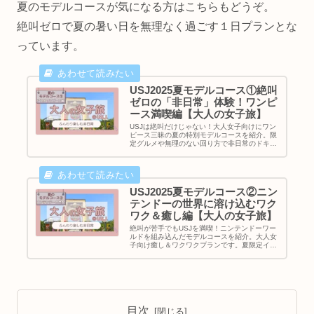
夏のモデルコースが気になる方はこちらもどうぞ。
絶叫ゼロで夏の暑い日を無理なく過ごす１日プランとな
っています。
USJ2025夏モデルコース①絶叫
ゼロの「非日常」体験！ワンピ
ース満喫編【大人の女子旅】
USJは絶叫だけじゃない！大人女子向けにワン
ピース三昧の夏の特別モデルコースを紹介。限
定グルメや無理のない回り方で非日常のドキド
キとワクワクをゆったり楽しむ1日。
USJ2025夏モデルコース②ニン
テンドーの世界に溶け込むワク
ワク＆癒し編【大人の女子旅】
絶叫が苦手でもUSJを満喫！ニンテンドーワー
ルドを組み込んだモデルコースを紹介。大人女
子向け癒し＆ワクワクプランです。夏限定イベ
ントやグルメ情報も満載♪
目次