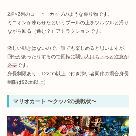
2名×2列のコーヒーカップのような乗り物です。
ミニオンが凍らせたというプールの上をツルツルと滑り
ながら回る（進む？）アトラクションです。
激しい動きはないので、誰でも楽しめると思いますが、
回転があったりするので
回転に弱い人はちょっと注意が
必要
です。
⾝⻑制限あり：122cm以上（付き添い者同伴の場合身長
制限は92cm以上）
マリオカート 〜クッパの挑戦状〜