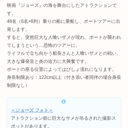
映画『ジョーズ』の海を舞台にしたアトラクションで
す。
48名（6名×8列）乗りの船に乗船し、ボートツアーに出
発します。
すると、突然巨大な人喰いザメが現れ、ボートが襲われ
てしまうという…恐怖のツアーに。
ライフルで立ち向かう船長さんと人喰いザメとの戦い、
大きな爆発音と炎の迫力に大興奮です。
ボートの座る位置によってはびしょ濡れになります。
⾝⻑制限あり：122cm以上（付き添い者同伴の場合身長
制限なし）
＜ジョーズ フォト＞
アトラクション前に巨大なサメが吊るされた撮影ス
ポットがあります。